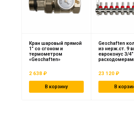
Кран шаровый прямой
Geschaften ко
1″ со сгоном и
из нерж.ст. 9 
термометром
евроконус 3/4″
«Geschaften»
расходомерам
2 638
₽
23 120
₽
В корзину
В корзи