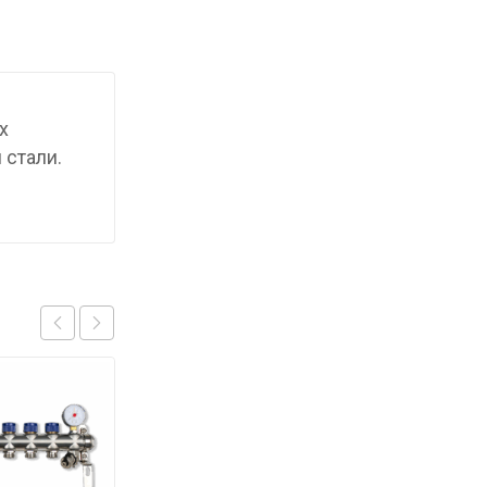
х
 стали.