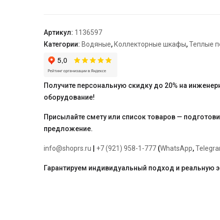
шкаф
встраиваемый
1150x730x110
Артикул:
1136597
мм
Категории:
Водяные
,
Коллекторные шкафы
,
Теплые 
Получите персональную скидку до 20% на инженер
оборудование!
Присылайте смету или список товаров — подготов
предложение.
info@shoprs.ru
|
+7 (921) 958-1-777
(
WhatsApp
,
Telegr
Гарантируем индивидуальный подход и реальную 