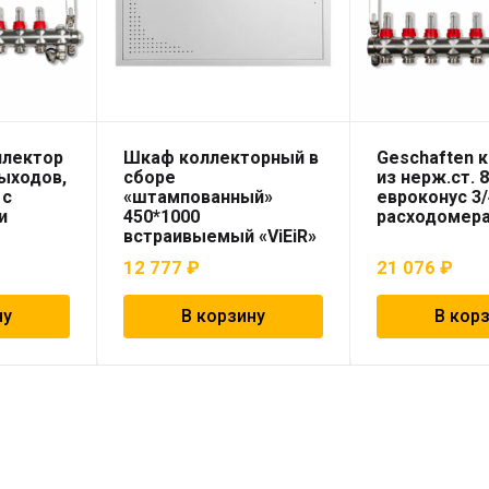
ллектор
Шкаф коллекторный в
Geschaften 
выходов,
сборе
из нерж.ст. 
 с
«штампованный»
евроконус 3/
и
450*1000
расходомер
встраивыемый «ViEiR»
12 777
₽
21 076
₽
ну
В корзину
В кор