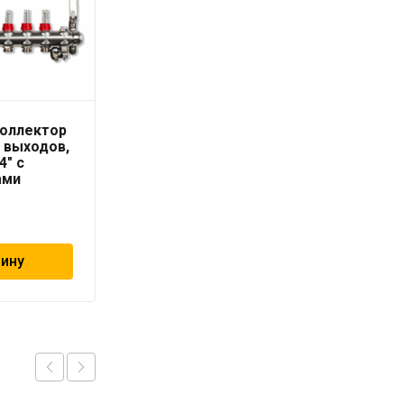
коллектор
Шкаф коллекторный
8 выходов,
«конструктор»
4″ с
450*1000
ами
встраивыемый «ViEiR»
12 777
₽
зину
В корзину