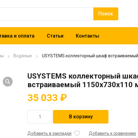
авка и оплата
Статьи
Контакты
лы
Водяные
USYSTEMS коллекторный шкаф встраиваемый
USYSTEMS коллекторный шка
встраиваемый 1150x730x110 
35 033
₽
Количество
В корзину
товара
USYSTEMS
коллекторный
Добавить в закладки
Добавить к сравнению