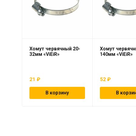
Хомут червячный 20-
Хомут червячн
32мм «ViEiR»
140мм «ViEiR»
21
₽
52
₽
В корзину
В корзи