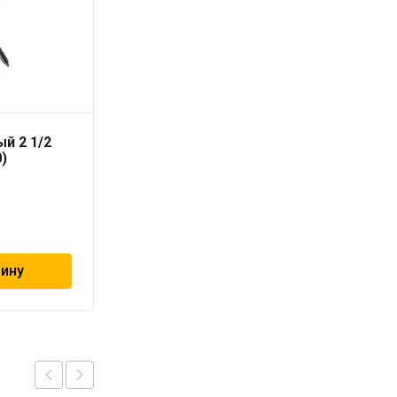
й 2 1/2
Хомут червячный 12-
0)
22мм «ViEiR»
28
₽
зину
В корзину