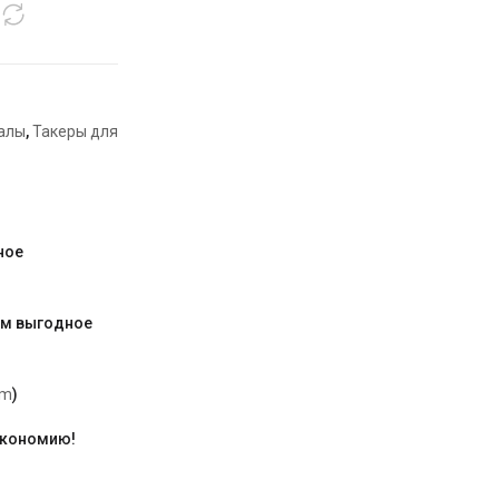
иалы
,
Такеры для
ное
им выгодное
am
)
экономию!