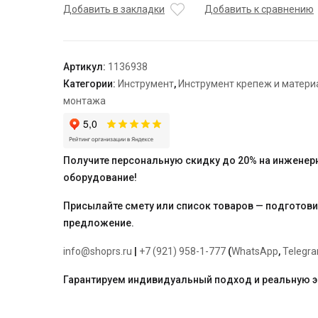
фиксатор
Добавить в закладки
Добавить к сравнению
Tacker
стандартный
для
Артикул:
1136938
труб
Категории:
Инструмент
,
Инструмент крепеж и матер
16-
монтажа
20
мм
H=42
мм
Получите персональную скидку до 20% на инженер
оборудование!
Присылайте смету или список товаров — подготов
предложение.
info@shoprs.ru
|
+7 (921) 958-1-777
(
WhatsApp
,
Telegr
Гарантируем индивидуальный подход и реальную 