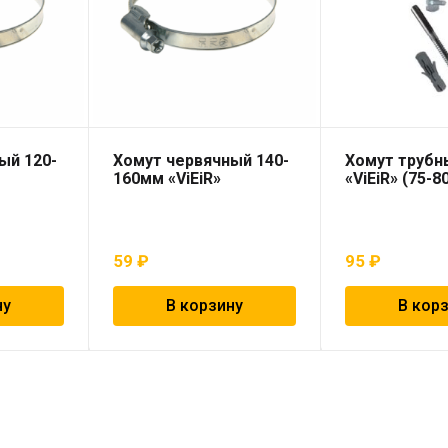
ый 120-
Хомут червячный 140-
Хомут трубны
160мм «ViEiR»
«ViEiR» (75-8
59
₽
95
₽
ну
В корзину
В кор