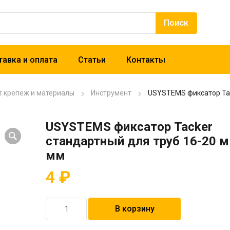
авка и оплата
Статьи
Контакты
т крепеж и материалы
Инструмент
USYSTEMS фиксатор Tac
USYSTEMS фиксатор Tacker
стандартный для труб 16-20 
мм
4
₽
Количество
В корзину
товара
USYSTEMS