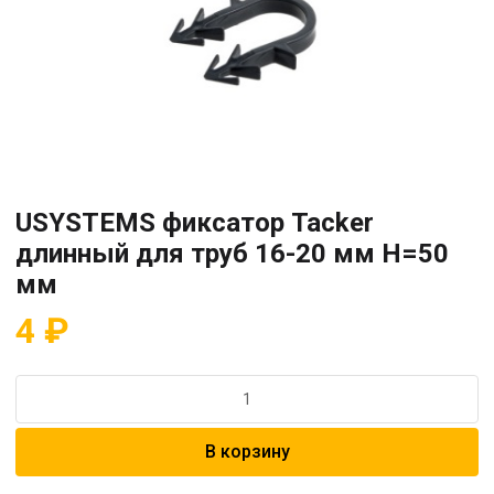
USYSTEMS фиксатор Tacker
длинный для труб 16-20 мм H=50
мм
4
₽
Количество
товара
USYSTEMS
В корзину
фиксатор
Tacker