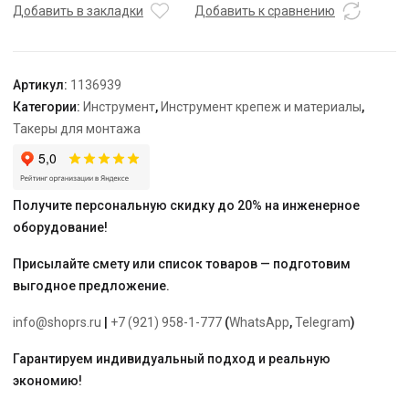
длинный
Добавить в закладки
Добавить к сравнению
для
труб
16-
Артикул:
1136939
20
Категории:
Инструмент
,
Инструмент крепеж и материалы
,
мм
Такеры для монтажа
H=50
мм
Получите персональную скидку до 20% на инженерное
оборудование!
Присылайте смету или список товаров — подготовим
выгодное предложение.
info@shoprs.ru
|
+7 (921) 958-1-777
(
WhatsApp
,
Telegram
)
Гарантируем индивидуальный подход и реальную
экономию!