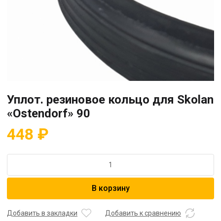
Уплот. резиновое кольцо для Skolan
«Ostendorf» 90
448
₽
Количество
товара
Уплот.
В корзину
резиновое
кольцо
для
Добавить в закладки
Добавить к сравнению