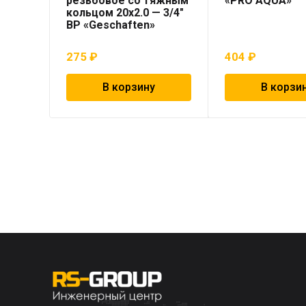
резьбовое со тяжным
«PRO AQUA»
кольцом 20х2.0 — 3/4″
ВР «Geschaften»
275
₽
404
₽
В корзину
В корзи