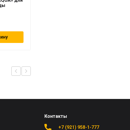
AQUA» для
серая «PRO AQUA» для
ды
холодной воды
228
₽
зину
В корзину
Контакты
+7 (921) 958-1-777