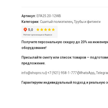
Ø
20
—
Артикул:
EFA25.20-12WB
1/2"
Категории:
Сшитый полиэтилен
,
Трубы и фитинги
В,
латунь
"ELSEN"
Получите персональную скидку до 20% на инженер
оборудование!
Присылайте смету или список товаров — подготов
предложение.
info@shoprs.ru
|
+7 (921) 958-1-777
(
WhatsApp
,
Telegr
Гарантируем индивидуальный подход и реальную 