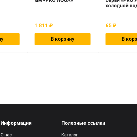
мм «PRO AQUA»
серая «PRO 
холодной во
1 811
₽
65
₽
ну
В корзину
В кор
Информация
Полезные ссылки
О нас
Каталог