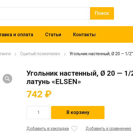
авка и оплата
Статьи
Контакты
тинги
Сшитый полиэтилен
Угольник настенный, Ø 20 — 1/2″
Угольник настенный, Ø 20 — 1/2
латунь «ELSEN»
742
₽
Количество
В корзину
товара
Угольник
настенный,
Добавить в закладки
Добавить к сравнению