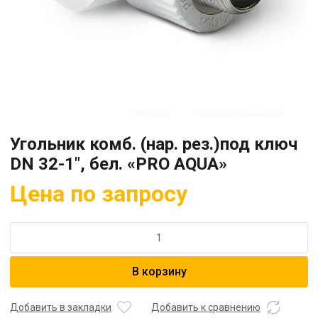
Угольник комб. (нар. рез.)под ключ
DN 32-1″, бел. «PRO AQUA»
Цена по запросу
Количество
товара
Угольник
В корзину
комб.
(нар.
рез.)под
Добавить в закладки
Добавить к сравнению