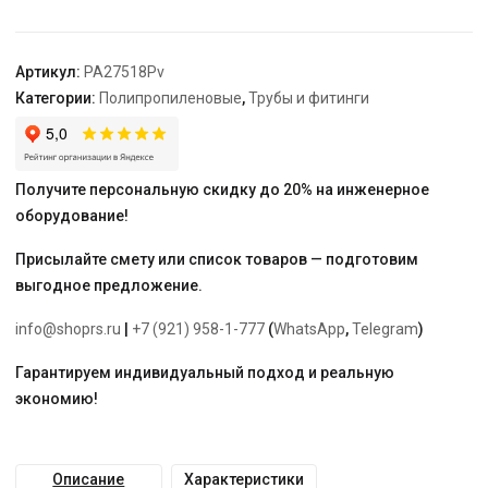
ключ
DN
32-
Артикул:
PA27518Pv
1",
Категории:
Полипропиленовые
,
Трубы и фитинги
бел.
"PRO
AQUA"
Получите персональную скидку до 20% на инженерное
оборудование!
Присылайте смету или список товаров — подготовим
выгодное предложение.
info@shoprs.ru
|
+7 (921) 958-1-777
(
WhatsApp
,
Telegram
)
Гарантируем индивидуальный подход и реальную
экономию!
Описание
Характеристики