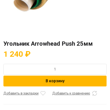
Угольник Arrowhead Push 25мм
1 240
₽
Количество
товара
Угольник
В корзину
Arrowhead
Push
25мм
Добавить в закладки
Добавить к сравнению