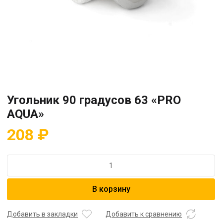
Угольник 90 градусов 63 «PRO
AQUA»
208
₽
Количество
товара
Угольник
В корзину
90
градусов
63
Добавить в закладки
Добавить к сравнению