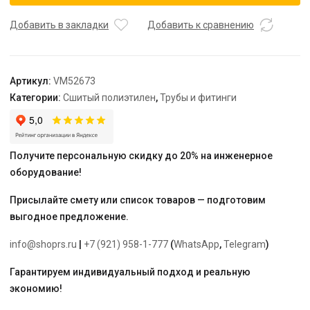
подключения
радиатора
Добавить в закладки
Добавить к сравнению
Varmega
Slide-
Fit,
Артикул:
VM52673
Т-
Категории:
Сшитый полиэтилен
,
Трубы и фитинги
образная,
20/16/750,
аксиальная
Получите персональную скидку до 20% на инженерное
оборудование!
Присылайте смету или список товаров — подготовим
выгодное предложение.
info@shoprs.ru
|
+7 (921) 958-1-777
(
WhatsApp
,
Telegram
)
Гарантируем индивидуальный подход и реальную
экономию!