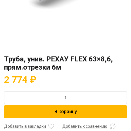
Труба, унив. РЕХАУ FLEX 63×8,6,
прям.отрезки 6м
2 774
₽
Количество
товара
Труба,
В корзину
унив.
РЕХАУ
FLEX
Добавить в закладки
Добавить к сравнению