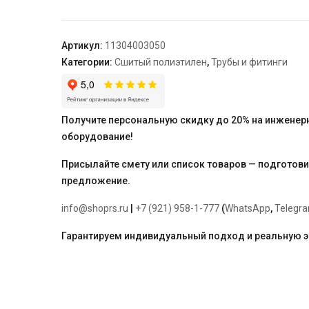
РЕХАУ
FLEX
32x4,4,
Артикул:
11304003050
бухта
Категории:
Сшитый полиэтилен
,
Трубы и фитинги
50м
Получите персональную скидку до 20% на инженер
оборудование!
Присылайте смету или список товаров — подготов
предложение.
info@shoprs.ru
|
+7 (921) 958-1-777
(
WhatsApp
,
Telegr
Гарантируем индивидуальный подход и реальную 