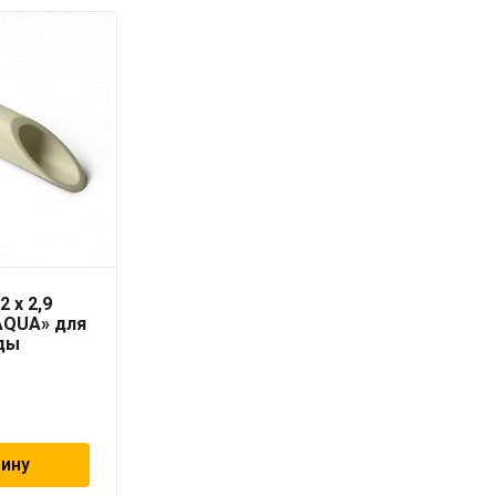
2 x 2,9
Труба PN16/SDR 6
AQUA» для
RUBIS 110 x 18,4 серая
ды
«PRO AQUA»
3 009
₽
зину
В корзину