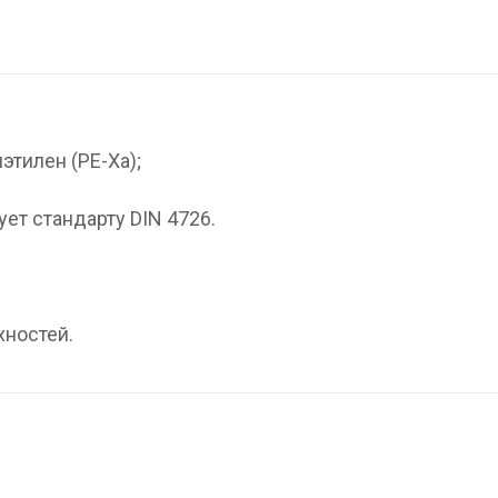
тилен (PE-Xa);
ет стандарту DIN 4726.
хностей.