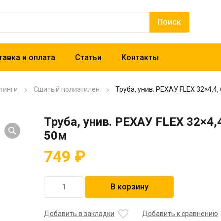
авка и оплата
Статьи
Контакты
тинги
Сшитый полиэтилен
Труба, унив. РЕХАУ FLEX 32×4,4,
Труба, унив. РЕХАУ FLEX 32×4,4
50м
749
₽
Количество
В корзину
товара
Труба,
унив.
Добавить в закладки
Добавить к сравнению