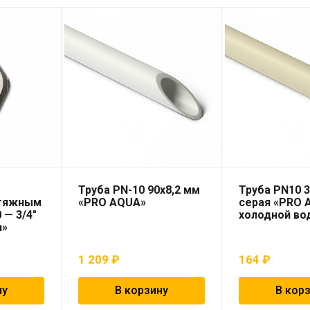
Труба PN-10 90х8,2 мм
Труба PN10 3
 тяжным
«PRO AQUA»
серая «PRO 
 — 3/4″
холодной во
n»
1 209
₽
164
₽
ну
В корзину
В кор