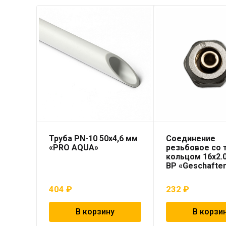
Труба PN-10 50х4,6 мм
Соединение
«PRO AQUA»
резьбовое со
кольцом 16х2.0
ВР «Geschafte
404
₽
232
₽
В корзину
В корзи