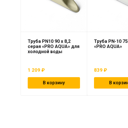
Труба PN10 90 x 8,2
Труба PN-10 75
серая «PRO AQUA» для
«PRO AQUA»
холодной воды
1 209
₽
839
₽
В корзину
В корзи