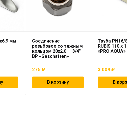
х6,9 мм
Соединение
Труба PN16/
резьбовое со тяжным
RUBIS 110 x 1
кольцом 20х2.0 — 3/4″
«PRO AQUA»
ВР «Geschaften»
275
₽
3 009
₽
ну
В корзину
В кор