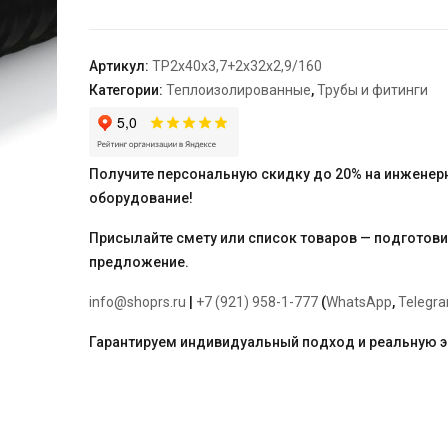
ПЭКС-4
SDR
11
Артикул:
TP2х40х3,7+2х32х2,9/160
2х40х3,7+2х32х2,9/160
Категории:
Теплоизолированные
,
Трубы и фитинги
Получите персональную скидку до 20% на инженер
оборудование!
Присылайте смету или список товаров — подготов
предложение.
info@shoprs.ru
|
+7 (921) 958-1-777
(
WhatsApp
,
Telegr
Гарантируем индивидуальный подход и реальную 