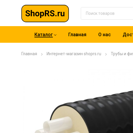
Каталог
Главная
О нас
Дост
Главная
Интернет-магазин shoprs.ru
Трубы и фи