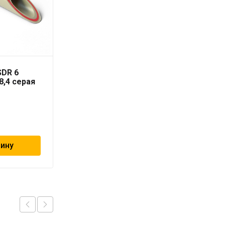
SDR 6
Труба PN16/SDR 6
8,4 серая
RUBIS 32 x 5,4 серая
«PRO AQUA»
247
₽
зину
В корзину