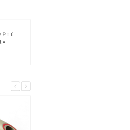
 P = 6
t =