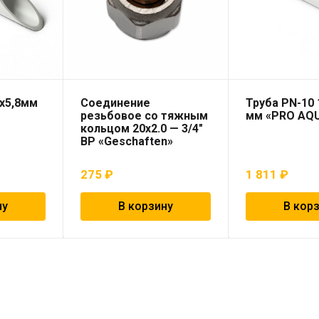
3х5,8мм
Соединение
Труба PN-10 
резьбовое со тяжным
мм «PRO AQ
кольцом 20х2.0 — 3/4″
ВР «Geschaften»
275
₽
1 811
₽
ну
В корзину
В кор