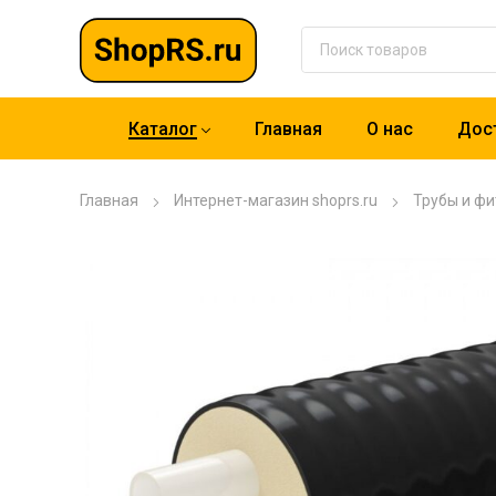
Каталог
Главная
О нас
Дост
Главная
Интернет-магазин shoprs.ru
Трубы и фи