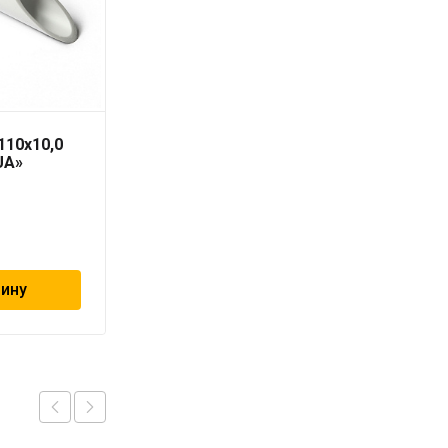
110х10,0
Труба PN-10 25х2,3 мм
UA»
«PRO AQUA»
99
₽
зину
В корзину