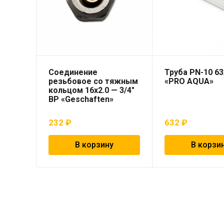
Соединение
Труба PN-10 6
резьбовое со тяжным
«PRO AQUA»
кольцом 16х2.0 — 3/4″
ВР «Geschaften»
232
₽
632
₽
В корзину
В корзи