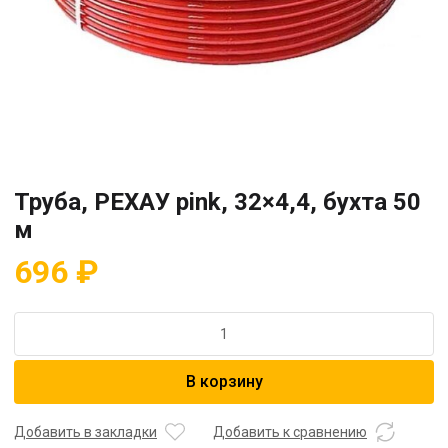
Труба, РЕХАУ pink, 32×4,4, бухта 50
м
696
₽
Количество
товара
Труба,
В корзину
РЕХАУ
pink,
32x4,4,
Добавить в закладки
Добавить к сравнению