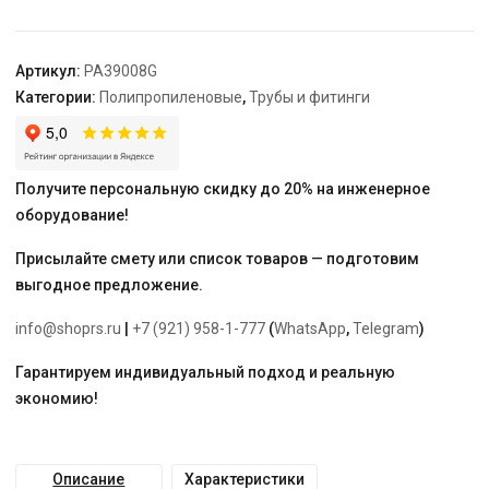
фольгой
в
центре
Артикул:
PA39008G
SDR
Категории:
Полипропиленовые
,
Трубы и фитинги
6
(PN20)
серая
20
Получите персональную скидку до 20% на инженерное
"PRO
оборудование!
AQUA"
Присылайте смету или список товаров — подготовим
выгодное предложение.
info@shoprs.ru
|
+7 (921) 958-1-777
(
WhatsApp
,
Telegram
)
Гарантируем индивидуальный подход и реальную
экономию!
Описание
Характеристики