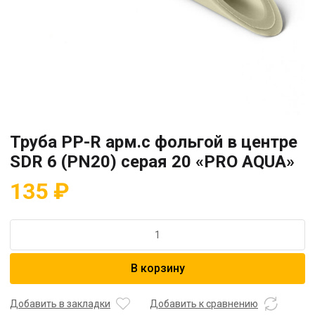
Труба PP-R арм.с фольгой в центре
SDR 6 (PN20) серая 20 «PRO AQUA»
135
₽
Количество
товара
Труба
В корзину
PP-
R
арм.с
Добавить в закладки
Добавить к сравнению