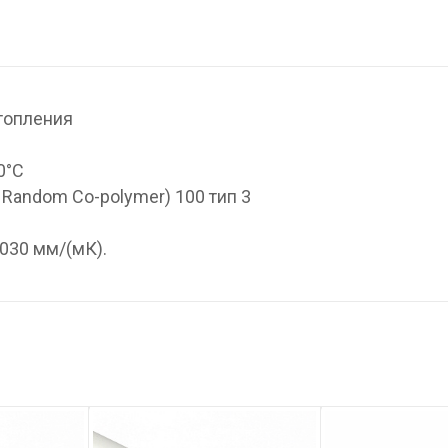
топления
0°С
 Random Co-polymer) 100 тип 3
030 мм/(мК).