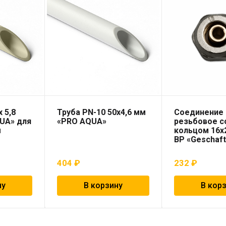
 5,8
Труба PN-10 50х4,6 мм
Соединение
UA» для
«PRO AQUA»
резьбовое 
ы
кольцом 16х2
ВР «Geschaf
404
₽
232
₽
ну
В корзину
В кор