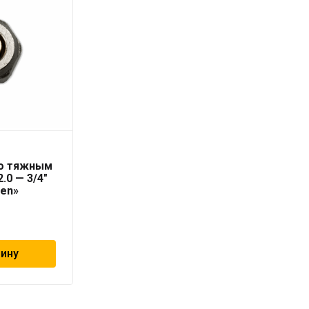
Труба PN10 25 x 2,3
со тяжным
серая «PRO AQUA» для
.0 — 3/4″
холодной воды
ten»
99
₽
зину
В корзину