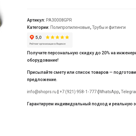
20
x
4,2
Артикул:
PA30008GPR
серая
Категории:
Полипропиленовые
,
Трубы и фитинги
"PRO
AQUA"
перфорированная
Получите персональную скидку до 20% на инженер
оборудование!
Присылайте смету или список товаров — подготов
предложение.
info@shoprs.ru
|
+7 (921) 958-1-777
(
WhatsApp
,
Telegr
Гарантируем индивидуальный подход и реальную 