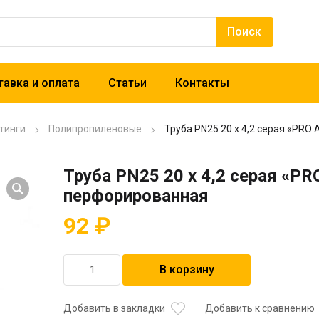
авка и оплата
Статьи
Контакты
тинги
Полипропиленовые
Труба PN25 20 x 4,2 серая «PR
Труба PN25 20 x 4,2 серая «P
перфорированная
92
₽
Количество
В корзину
товара
Труба
PN25
Добавить в закладки
Добавить к сравнению