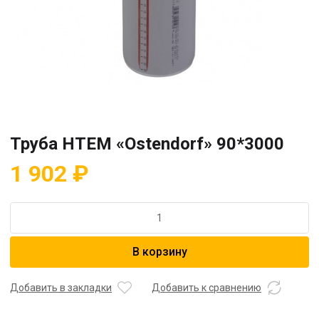
Труба НТЕМ «Ostendorf» 90*3000
1 902
₽
Количество
товара
Труба
В корзину
НТЕМ
"Ostendorf"
90*3000
Добавить в закладки
Добавить к сравнению