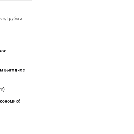
ые
,
Трубы и
ное
им выгодное
am
)
экономию!