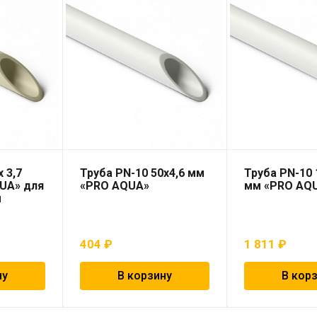
 3,7
Труба PN-10 50х4,6 мм
Труба PN-10 
UA» для
«PRO AQUA»
мм «PRO AQ
ы
404
₽
1 811
₽
ну
В корзину
В кор