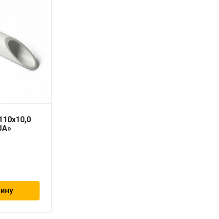
110х10,0
Труба PN-10 20х1,9 мм
UA»
«PRO AQUA»
65
₽
зину
В корзину