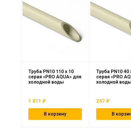
Труба PN10 110 x 10
Труба PN10 40 x
серая «PRO AQUA» для
серая «PRO AQ
холодной воды
холодной вод
1 811
₽
257
₽
В корзину
В корзи