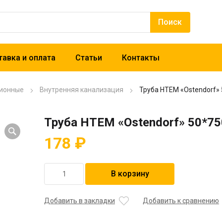
авка и оплата
Статьи
Контакты
ионные
Внутренняя канализация
Труба НТЕМ «Ostendorf»
Труба НТЕМ «Ostendorf» 50*75
178
₽
Количество
В корзину
товара
Труба
НТЕМ
Добавить в закладки
Добавить к сравнению
"Ostendorf"