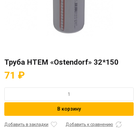
Труба НТЕМ «Ostendorf» 32*150
71
₽
Количество
товара
Труба
В корзину
НТЕМ
"Ostendorf"
32*150
Добавить в закладки
Добавить к сравнению