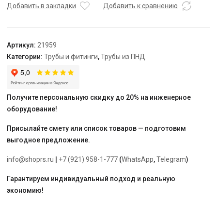
хол/
Добавить в закладки
Добавить к сравнению
водосн.
ПЭ100
SDR
Артикул:
21959
13.6-
Категории:
Трубы и фитинги
,
Трубы из ПНД
50*3,7
(бухта
100м)
Получите персональную скидку до 20% на инженерное
оборудование!
Присылайте смету или список товаров — подготовим
выгодное предложение.
info@shoprs.ru
|
+7 (921) 958-1-777
(
WhatsApp
,
Telegram
)
Гарантируем индивидуальный подход и реальную
экономию!