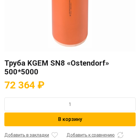
Труба KGEM SN8 «Ostendorf»
500*5000
72 364
₽
Количество
товара
Труба
В корзину
KGEM
SN8
"Ostendorf"
Добавить в закладки
Добавить к сравнению