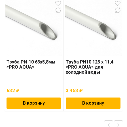
Труба PN-10 63х5,8мм
Труба PN10 125 x 11,4
«PRO AQUA»
«PRO AQUA» для
холодной воды
632
₽
3 453
₽
В корзину
В корзину