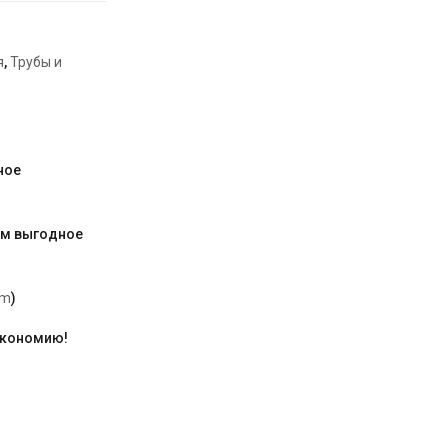
я
,
Трубы и
ное
им выгодное
am
)
экономию!