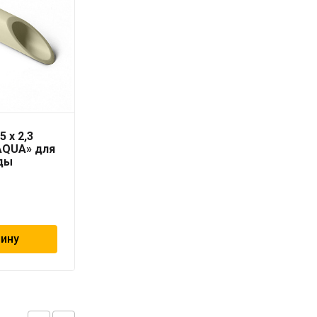
5 x 2,3
Труба PN10 63 x 5,8
AQUA» для
серая «PRO AQUA» для
ды
холодной воды
228
₽
зину
В корзину