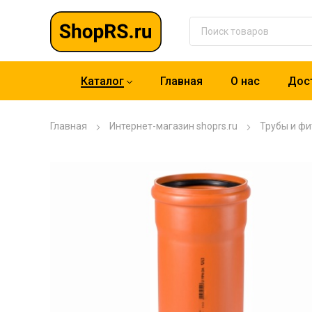
Каталог
Главная
О нас
Дост
Главная
Интернет-магазин shoprs.ru
Трубы и фи