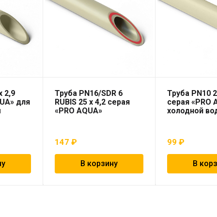
 2,9
Труба PN16/SDR 6
Труба PN10 2
UA» для
RUBIS 25 x 4,2 серая
серая «PRO 
ы
«PRO AQUA»
холодной во
147
₽
99
₽
ну
В корзину
В кор