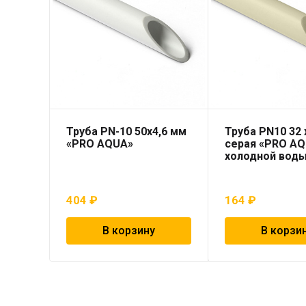
Труба PN-10 50х4,6 мм
Труба PN10 32 x
«PRO AQUA»
серая «PRO AQ
холодной вод
404
₽
164
₽
В корзину
В корзи