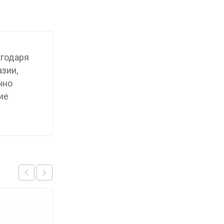
агодаря
азии,
чно
ие