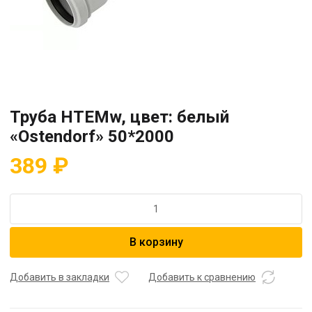
Труба HTEMw, цвет: белый
«Ostendorf» 50*2000
389
₽
Количество
товара
Труба
В корзину
HTEMw,
цвет:
белый
Добавить в закладки
Добавить к сравнению
"Ostendorf"
50*2000