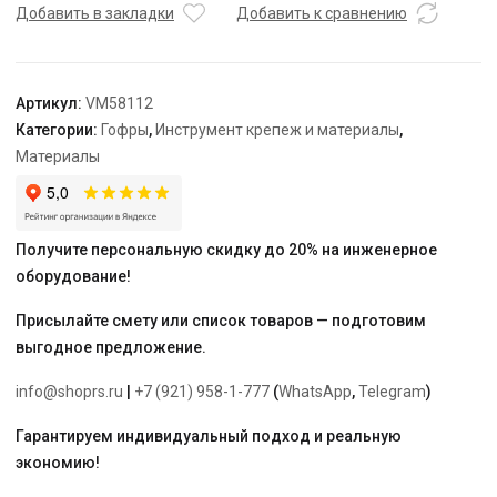
ПНД
Добавить в закладки
Добавить к сравнению
28
мм,
красная
Артикул:
VM58112
(для
Категории:
Гофры
,
Инструмент крепеж и материалы
,
труб
Материалы
20
мм),
бухта
50
Получите персональную скидку до 20% на инженерное
м
оборудование!
Присылайте смету или список товаров — подготовим
выгодное предложение.
info@shoprs.ru
|
+7 (921) 958-1-777
(
WhatsApp
,
Telegram
)
Гарантируем индивидуальный подход и реальную
экономию!