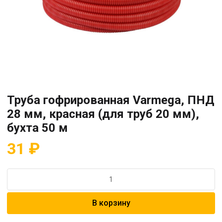
Труба гофрированная Varmega, ПНД
28 мм, красная (для труб 20 мм),
бухта 50 м
31
₽
Количество
товара
Труба
В корзину
гофрированная
Varmega,