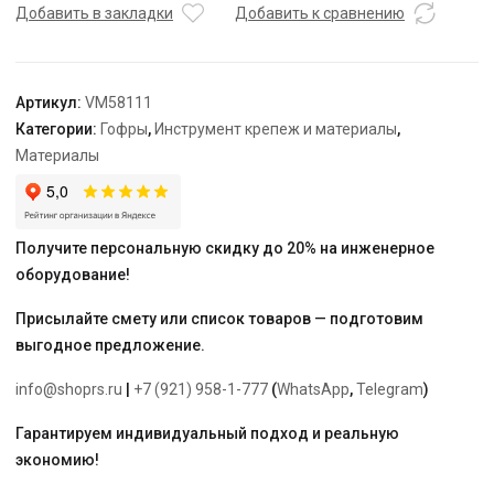
ПНД
Добавить в закладки
Добавить к сравнению
23
мм,
красная
Артикул:
VM58111
(для
Категории:
Гофры
,
Инструмент крепеж и материалы
,
труб
Материалы
16
мм),
бухта
50
Получите персональную скидку до 20% на инженерное
м
оборудование!
Присылайте смету или список товаров — подготовим
выгодное предложение.
info@shoprs.ru
|
+7 (921) 958-1-777
(
WhatsApp
,
Telegram
)
Гарантируем индивидуальный подход и реальную
экономию!