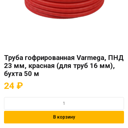
Труба гофрированная Varmega, ПНД
23 мм, красная (для труб 16 мм),
бухта 50 м
24
₽
Количество
товара
Труба
В корзину
гофрированная
Varmega,