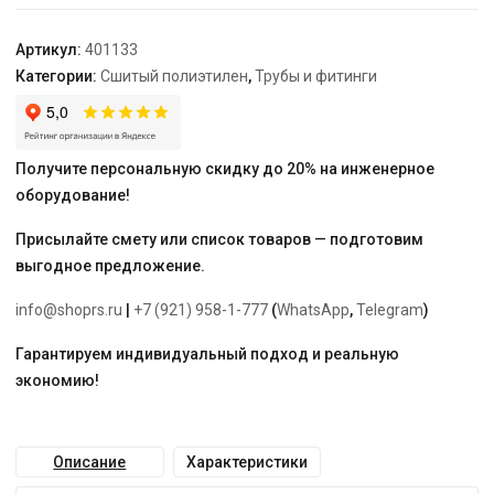
с
кислородозащитным
Артикул:
401133
слоем
Категории:
Сшитый полиэтилен
,
Трубы и фитинги
EVOH
25*3,5,
10
бар,
Получите персональную скидку до 20% на инженерное
бухта
оборудование!
50м
Присылайте смету или список товаров — подготовим
выгодное предложение.
info@shoprs.ru
|
+7 (921) 958-1-777
(
WhatsApp
,
Telegram
)
Гарантируем индивидуальный подход и реальную
экономию!
Описание
Характеристики