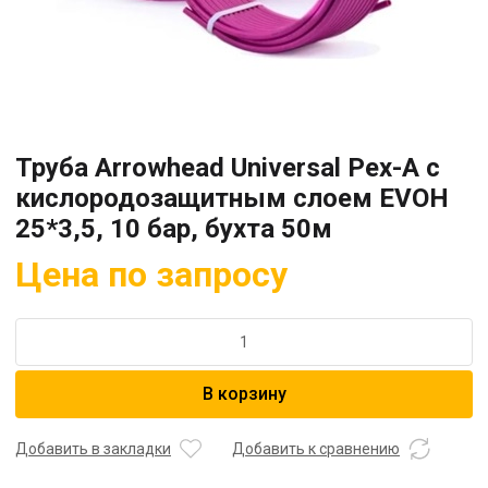
Труба Arrowhead Universal Pex-A с
кислородозащитным слоем EVOH
25*3,5, 10 бар, бухта 50м
Цена по запросу
Количество
товара
Труба
В корзину
Arrowhead
Universal
Pex-
Добавить в закладки
Добавить к сравнению
A