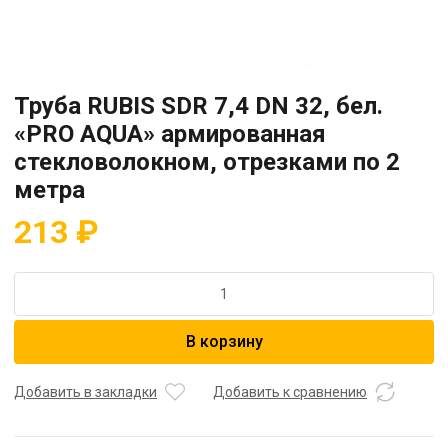
Труба RUBIS SDR 7,4 DN 32, бел.
«PRO AQUA» армированная
стекловолокном, отрезками по 2
метра
213
₽
Количество
товара
Труба
В корзину
RUBIS
SDR
7,4
Добавить в закладки
Добавить к сравнению
DN
32,