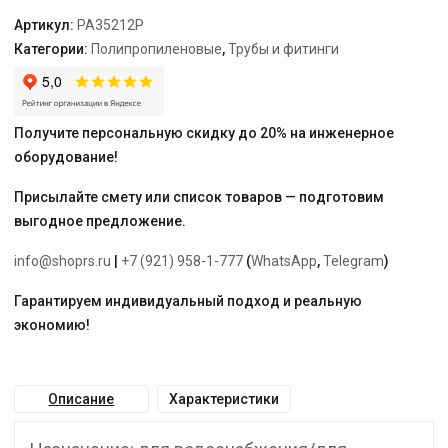
бел.
Артикул:
PA35212P
"PRO
Категории:
Полипропиленовые
,
Трубы и фитинги
AQUA"
армированная
стекловолокном,
отрезками
Получите персональную скидку до 20% на инженерное
по
оборудование!
2
метра
Присылайте смету или список товаров — подготовим
выгодное предложение.
info@shoprs.ru
|
+7 (921) 958-1-777
(
WhatsApp
,
Telegram
)
Гарантируем индивидуальный подход и реальную
экономию!
Описание
Характеристики