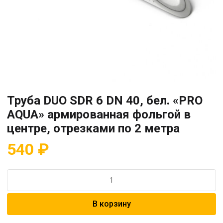
Труба DUO SDR 6 DN 40, бел. «PRO
AQUA» армированная фольгой в
центре, отрезками по 2 метра
540
₽
Количество
товара
Труба
В корзину
DUO
SDR