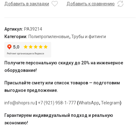
6
Добавить в закладки
Добавить к сравнению
DN
40,
бел.
Артикул:
PA39214
"PRO
Категории:
Полипропиленовые
,
Трубы и фитинги
AQUA"
армированная
фольгой
в
Получите персональную скидку до 20% на инженерное
центре,
оборудование!
отрезками
по
Присылайте смету или список товаров — подготовим
2
выгодное предложение.
метра
info@shoprs.ru
|
+7 (921) 958-1-777
(
WhatsApp
,
Telegram
)
Гарантируем индивидуальный подход и реальную
экономию!