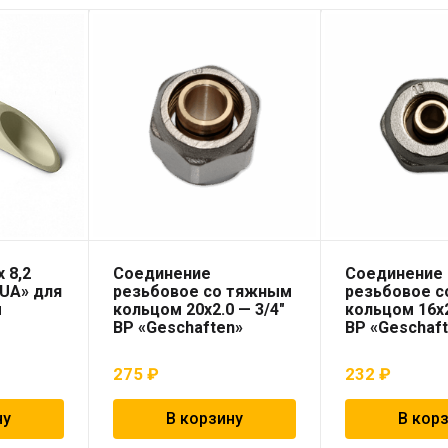
 8,2
Соединение
Соединение
UA» для
резьбовое со тяжным
резьбовое 
ы
кольцом 20х2.0 — 3/4″
кольцом 16х2
ВР «Geschaften»
ВР «Geschaf
275
₽
232
₽
ну
В корзину
В кор