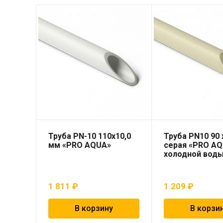
Труба PN-10 110х10,0
Труба PN10 90 x
мм «PRO AQUA»
серая «PRO AQ
холодной вод
1 811
₽
1 209
₽
В корзину
В корзи