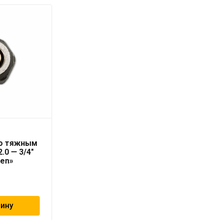
Труба PN10 25 x 2,3
со тяжным
серая «PRO AQUA» для
.0 — 3/4″
холодной воды
ten»
99
₽
зину
В корзину