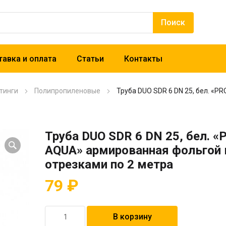
авка и оплата
Статьи
Контакты
тинги
Полипропиленовые
Труба DUO SDR 6 DN 25, бел. «P
Труба DUO SDR 6 DN 25, бел. «
AQUA» армированная фольгой 
отрезками по 2 метра
79
₽
Количество
В корзину
товара