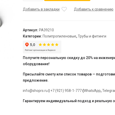
Труба
DUO
Добавить в закладки
Добавить к сравнению
SDR
6
DN
Артикул:
PA39210
25,
Категории:
Полипропиленовые
,
Трубы и фитинги
бел.
"PRO
AQUA"
армированная
Получите персональную скидку до 20% на инженер
фольгой
оборудование!
в
центре,
Присылайте смету или список товаров — подготов
отрезками
предложение.
по
2
info@shoprs.ru
|
+7 (921) 958-1-777
(
WhatsApp
,
Telegr
метра
Гарантируем индивидуальный подход и реальную 