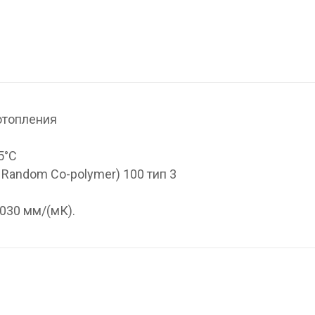
отопления
5°С
 Random Co-polymer) 100 тип 3
030 мм/(мК).