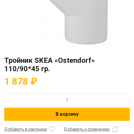
Тройник SKEA «Ostendorf»
110/90*45 гр.
1 878
₽
Количество
товара
Тройник
В корзину
SKEA
"Ostendorf"
110/90*45
Добавить в закладки
Добавить к сравнению