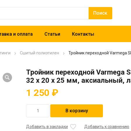
авка и оплата
Статьи
Контакты
тинги
Сшитый полиэтилен
Тройник переходной Varmega Slid
Тройник переходной Varmega Sli
32 х 20 х 25 мм, аксиальный, 
1 250
₽
Количество
В корзину
товара
Тройник
переходной
Добавить в закладки
Добавить к сравнению