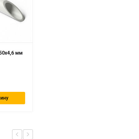
50х4,6 мм
Труба PN10 90 x 8,2
серая «PRO AQUA» для
холодной воды
1 209
₽
зину
В корзину