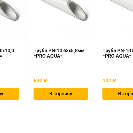
0х10,0
Труба PN-10 63х5,8мм
Труба PN-10 
»
«PRO AQUA»
«PRO AQUA»
632
₽
404
₽
ну
В корзину
В кор