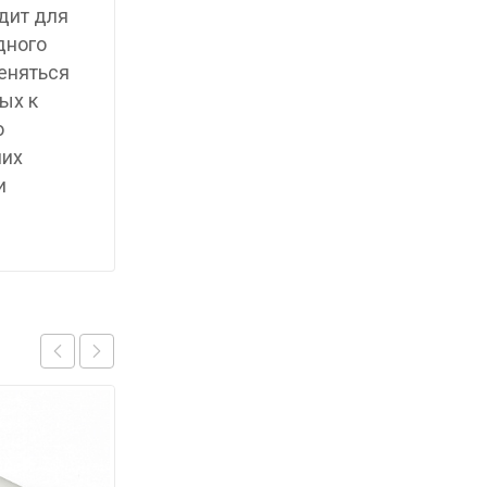
дит для
дного
меняться
ых к
ю
них
и