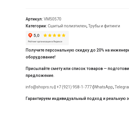
Varmega
Slide-
fit,
Артикул:
VM50570
32
Категории:
Сшитый полиэтилен
,
Трубы и фитинги
х
20
х
25
Получите персональную скидку до 20% на инженер
мм,
оборудование!
аксиальный,
латунь
Присылайте смету или список товаров — подготов
предложение.
info@shoprs.ru
|
+7 (921) 958-1-777
(
WhatsApp
,
Telegr
Гарантируем индивидуальный подход и реальную 