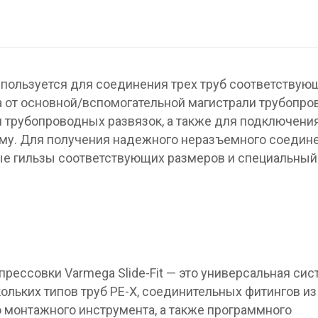
используется для соединения трех труб соответствую
 от основной/вспомогательной магистрали трубопро
 трубопроводных развязок, а также для подключени
ему. Для получения надежного неразъемного соедин
ые гильзы соответствующих размеров и специальный
рессовки Varmega Slide-Fit — это универсальная сис
кольких типов труб PE-X, соединительных фитингов из
о монтажного инструмента, а также программного