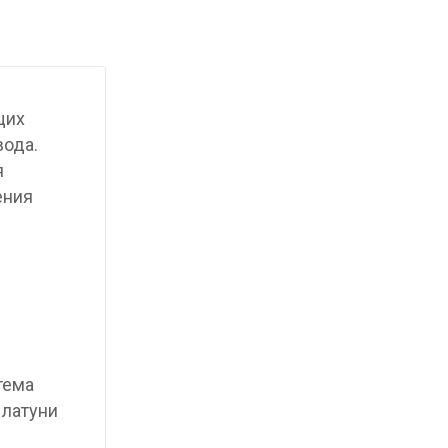
щих
вода.
я
ения
тема
 латуни