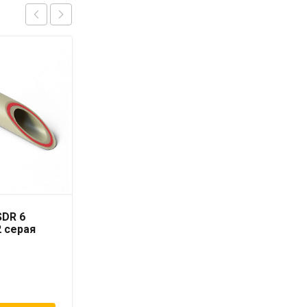
SDR 6
Труба PN10 110 x 10
2 серая
серая «PRO AQUA» для
холодной воды
1 811
₽