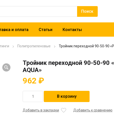
авка и оплата
Статьи
Контакты
тинги
Полипропиленовые
Тройник переходной 90-50-90 
Тройник переходной 90-50-90 
AQUA»
962
₽
Количество
В корзину
товара
Тройник
переходной
Добавить в закладки
Добавить к сравнению