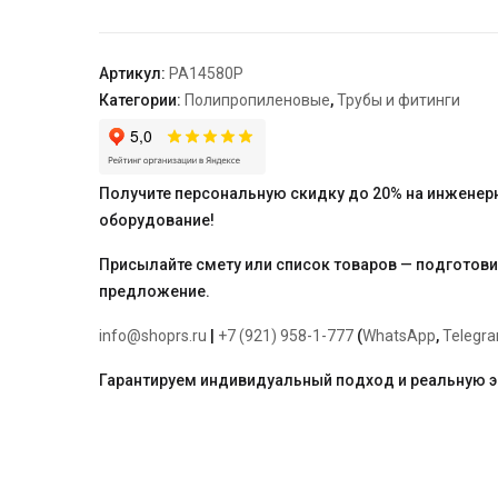
90-
50-
90
Артикул:
PA14580P
"PRO
Категории:
Полипропиленовые
,
Трубы и фитинги
AQUA"
Получите персональную скидку до 20% на инженер
оборудование!
Присылайте смету или список товаров — подготов
предложение.
info@shoprs.ru
|
+7 (921) 958-1-777
(
WhatsApp
,
Telegr
Гарантируем индивидуальный подход и реальную 