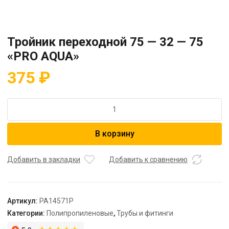
Тройник переходной 75 — 32 — 75
«PRO AQUA»
375
₽
Количество
товара
Тройник
В корзину
переходной
75
-
Добавить в закладки
Добавить к сравнению
32
-
75
Артикул:
PA14571P
"PRO
Категории:
Полипропиленовые
,
Трубы и фитинги
AQUA"