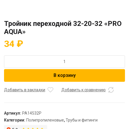
Тройник переходной 32-20-32 «PRO
AQUA»
34
₽
Количество
товара
Тройник
В корзину
переходной
32-
20-
Добавить в закладки
Добавить к сравнению
32
"PRO
AQUA"
Артикул:
PA14532P
Категории:
Полипропиленовые
,
Трубы и фитинги