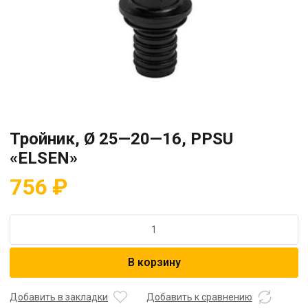
Тройник, Ø 25—20—16, PPSU
«ELSEN»
756
₽
Количество
товара
Тройник,
В корзину
Ø
25
—
Добавить в закладки
Добавить к сравнению