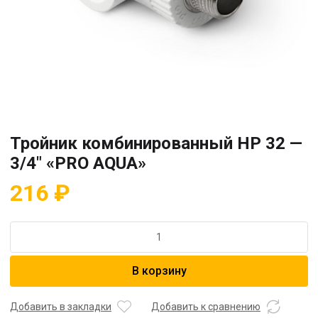
Тройник комбинированный HP 32 —
3/4″ «PRO AQUA»
216
₽
Количество
товара
Тройник
В корзину
комбинированный
HP
32
Добавить в закладки
Добавить к сравнению