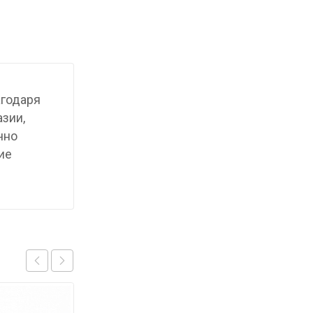
агодаря
азии,
чно
ие