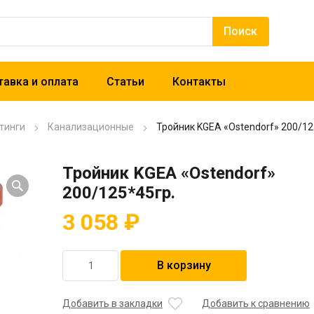
авка и оплата
Статьи
Контакты
тинги
Канализационные
Тройник KGEA «Ostendorf» 200/12
Тройник KGEA «Ostendorf»
200/125*45гр.
3 058
₽
Количество
В корзину
товара
Тройник
KGEA
Добавить в закладки
Добавить к сравнению