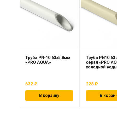
Труба PN-10 63х5,8мм
Труба PN10 63 x
«PRO AQUA»
серая «PRO AQ
холодной вод
632
₽
228
₽
В корзину
В корзи