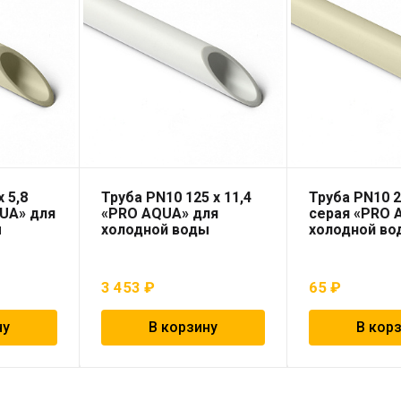
 5,8
Труба PN10 125 x 11,4
Труба PN10 2
UA» для
«PRO AQUA» для
серая «PRO 
ы
холодной воды
холодной во
3 453
₽
65
₽
ну
В корзину
В кор