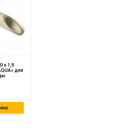
0 x 1,9
Соединение
AQUA» для
резьбовое со тяжным
ды
кольцом 16х2.0 — 3/4″
ВР «Geschaften»
232
₽
зину
В корзину