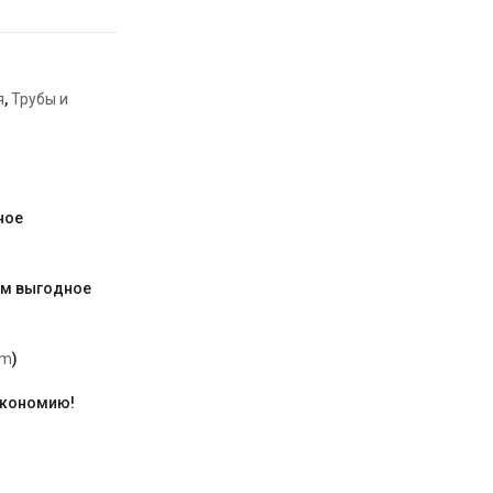
я
,
Трубы и
ное
им выгодное
am
)
экономию!