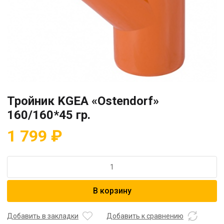
Тройник KGEA «Ostendorf»
160/160*45 гр.
1 799
₽
Количество
товара
Тройник
В корзину
KGEA
"Ostendorf"
160/160*45
Добавить в закладки
Добавить к сравнению