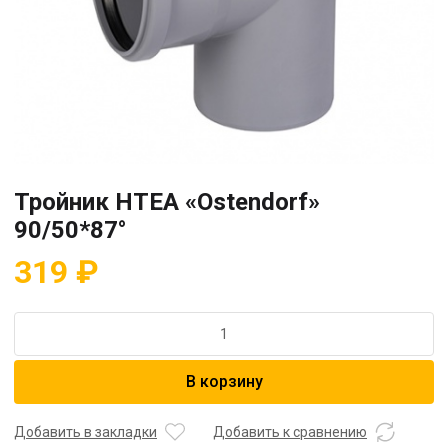
Тройник HTEA «Ostendorf»
90/50*87°
319
₽
Количество
товара
Тройник
В корзину
HTEA
"Ostendorf"
90/50*87°
Добавить в закладки
Добавить к сравнению