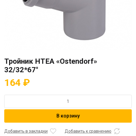
Тройник HTEA «Ostendorf»
32/32*67°
164
₽
Количество
товара
Тройник
В корзину
HTEA
"Ostendorf"
32/32*67°
Добавить в закладки
Добавить к сравнению