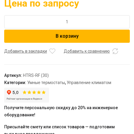
Цена по запросу
Количество
товара
Терморегулятор
В корзину
HTR-
RF
(30)
Добавить в закладки
Добавить к сравнению
"SALUS"
Артикул:
HTRS-RF (30)
Категории:
Умные термостаты
,
Управление климатом
Получите персональную скидку до 20% на инженерное
оборудование!
Присылайте смету или список товаров — подготовим