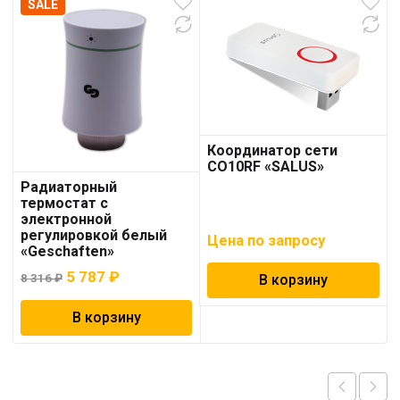
SALE
Координатор сети
CO10RF «SALUS»
Радиаторный
термостат с
электронной
регулировкой белый
Цена по запросу
«Geschaften»
Первоначальная
Текущая
5 787
₽
В корзину
8 316
₽
цена
цена:
В корзину
составляла
5
8
787 ₽.
316 ₽.