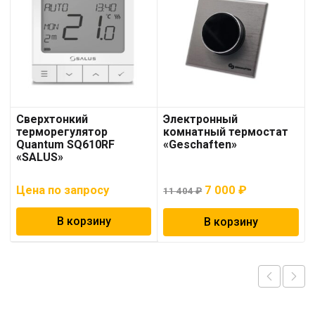
Сверхтонкий
Электронный
терморегулятор
комнатный термостат
Quantum SQ610RF
«Geschaften»
«SALUS»
Первоначальная
Текущая
Цена по запросу
7 000
₽
11 404
₽
цена
цена:
В корзину
В корзину
составляла
7
11
000 ₽.
404 ₽.