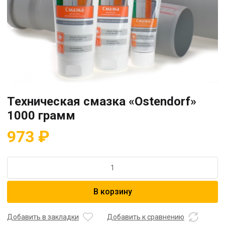
Техническая смазка «Ostendorf»
1000 грамм
973
₽
Количество
товара
Техническая
В корзину
смазка
"Ostendorf"
1000
Добавить в закладки
Добавить к сравнению