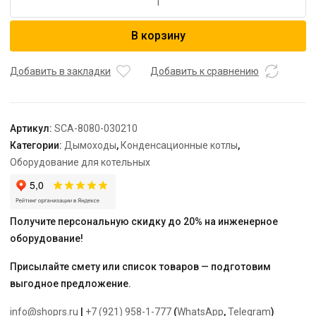
товара
STOUT
В корзину
Элемент
дымохода
конденсац.
Добавить в закладки
Добавить к сравнению
тройник
T
образн
Артикул:
SCA-8080-030210
DN80
Категории:
Дымоходы
,
Конденсационные котлы
,
п/
Оборудование для котельных
п/
м
PP-
FE
Получите персональную скидку до 20% на инженерное
оборудование!
Присылайте смету или список товаров — подготовим
выгодное предложение.
info@shoprs.ru
|
+7 (921) 958-1-777
(
WhatsApp
,
Telegram
)