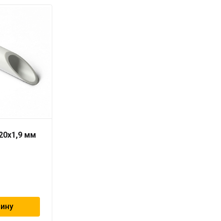
20х1,9 мм
Труба PN-10 25х2,3 мм
«PRO AQUA»
99
₽
зину
В корзину