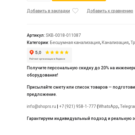
STOUT
D
Добавить в закладки
Добавить к сравнению
110
х
110
Артикул:
SKB-0018-011087
х
Категории:
Бесшумная канализация
,
Канализация
,
Тр
110
/
87,5°
Крестовина
Получите персональную скидку до 20% на инженер
одноплоскостная
оборудование!
канализационная
бесшумная
Присылайте смету или список товаров — подготов
предложение.
info@shoprs.ru
|
+7 (921) 958-1-777
(
WhatsApp
,
Telegr
Гарантируем индивидуальный подход и реальную 