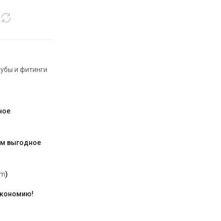
убы и фитинги
ное
им выгодное
am
)
экономию!