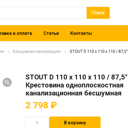
авка и оплата
Статьи
Контакты
ия
Бесшумная канализация
STOUT D 110 х 110 х 110 / 87
STOUT D 110 х 110 х 110 / 87,5°
Крестовина одноплоскостная
канализационная бесшумная
2 798
₽
Количество
В корзину
товара