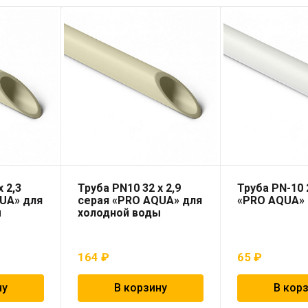
 2,3
Труба PN10 32 x 2,9
Труба PN-10 
UA» для
серая «PRO AQUA» для
«PRO AQUA»
ы
холодной воды
164
₽
65
₽
ну
В корзину
В кор