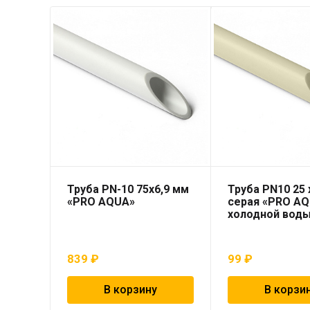
Труба PN-10 75х6,9 мм
Труба PN10 25 x
«PRO AQUA»
серая «PRO AQ
холодной вод
839
₽
99
₽
В корзину
В корзи