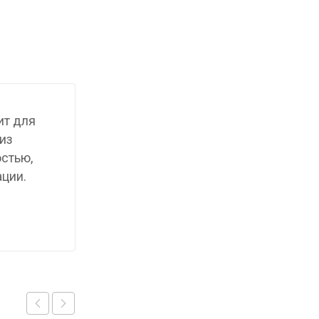
ит для
из
стью,
ции.