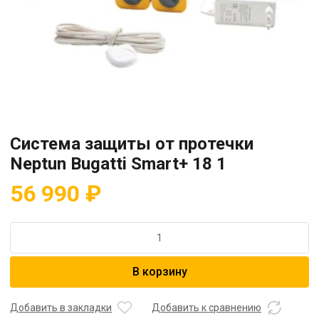
Система защиты от протечки
Neptun Bugatti Smart+ 18 1
56 990
₽
Количество
товара
Система
В корзину
защиты
от
протечки
Добавить в закладки
Добавить к сравнению