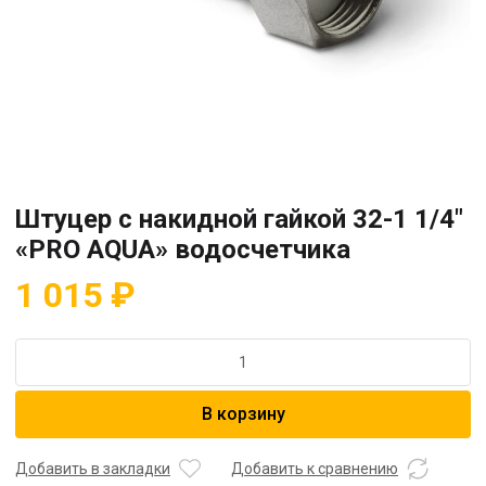
Штуцер с накидной гайкой 32-1 1/4″
«PRO AQUA» водосчетчика
1 015
₽
Количество
товара
Штуцер
В корзину
с
накидной
гайкой
Добавить в закладки
Добавить к сравнению