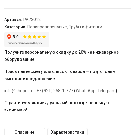
32-
1
1/4"
Артикул:
PA73012
"PRO
Категории:
Полипропиленовые
,
Трубы и фитинги
AQUA"
водосчетчика
Получите персональную скидку до 20% на инженерное
оборудование!
Присылайте смету или список товаров — подготовим
выгодное предложение.
info@shoprs.ru
|
+7 (921) 958-1-777
(
WhatsApp
,
Telegram
)
Гарантируем индивидуальный подход и реальную
экономию!
Описание
Характеристики