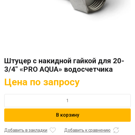
Штуцер с накидной гайкой для 20-
3/4″ «PRO AQUA» водосчетчика
Цена по запросу
Количество
товара
Штуцер
В корзину
с
накидной
гайкой
Добавить в закладки
Добавить к сравнению