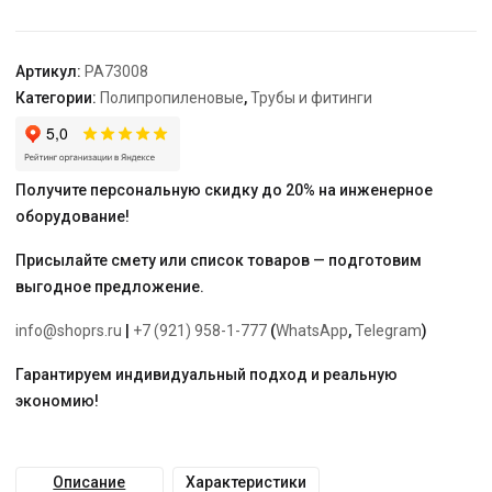
для
20-
3/4"
Артикул:
PA73008
"PRO
Категории:
Полипропиленовые
,
Трубы и фитинги
AQUA"
водосчетчика
Получите персональную скидку до 20% на инженерное
оборудование!
Присылайте смету или список товаров — подготовим
выгодное предложение.
info@shoprs.ru
|
+7 (921) 958-1-777
(
WhatsApp
,
Telegram
)
Гарантируем индивидуальный подход и реальную
экономию!
Описание
Характеристики