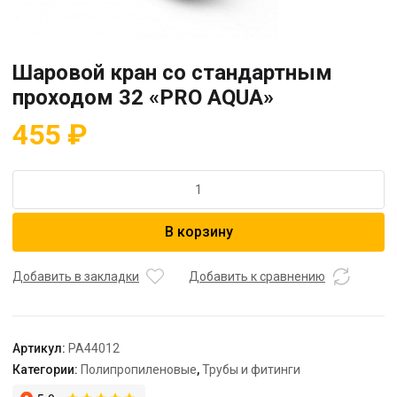
Шаровой кран со стандартным
проходом 32 «PRO AQUA»
455
₽
Количество
товара
Шаровой
В корзину
кран
со
стандартным
Добавить в закладки
Добавить к сравнению
проходом
32
"PRO
Артикул:
PA44012
AQUA"
Категории:
Полипропиленовые
,
Трубы и фитинги