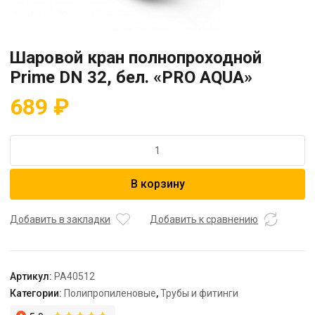
Шаровой кран полнопроходной
Prime DN 32, бел. «PRO AQUA»
689
₽
Количество
товара
Шаровой
В корзину
кран
полнопроходной
Prime
Добавить в закладки
Добавить к сравнению
DN
32,
бел.
Артикул:
PA40512
"PRO
Категории:
Полипропиленовые
,
Трубы и фитинги
AQUA"